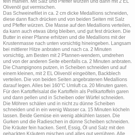
fein mahlen. Mit Salz und Pfeffer würzen und dann mit 2 EL
Olivenöl gut vermischen.
Das Schweinefilet in ca. 2 cm dicke Medallions schneiden,
diese dann flach drücken und von beiden Seiten mit Salz
und Pfeffer würzen. Die Masse auf den Medallions verteilen,
da kann auch etwas übrig bleiben, und gut fest drücken. Die
Butter in einer Pfanne erhitzen und die Medallions mit der
Krustenmasse nach unten vorsichtig hineingeben. Langsam
bei mittlerer Hitze anbraten und nach ca. 2 Minuten
vorsichtig, am Besten mit 2 Pfannen-wendern, umdrehen
und von der anderen Seite ebenfalls ca. 2 Minuten anbraten.
Die Champignons putzen, in Scheiben schneiden und auf
einem kleinen, mit 2 EL Olivenöl eingeölten, Backblech
verteilen. Die von beiden Seiten angebratenen Medallions
darauf legen. Alles bei 160°C Umluft ca. 20 Minuten garen.
Für den Kartoffelsalat die Kartoffeln als Pellkartoffeln garen
und dann pellen und in Scheiben oder Würfel schneiden.
Die Möhren schälen und in nicht zu dünne Scheiben
schneiden und in ein wenig Wasser ca. 15 Minuten köcheln
lassen. Beide Gemüse ein wenig abkühlen lassen. Die
Gurken und die Radieschen in dünne Scheiben schneiden.
Die Kräuter fein hacken. Senf, Essig, Öl und Salz mit den
gehackten Kräutern mischen und alles gut verrühren. Alle