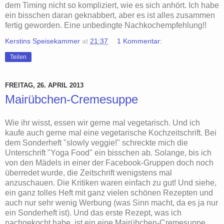
dem Timing nicht so kompliziert, wie es sich anhört. Ich habe
ein bisschen daran geknabbert, aber es ist alles zusammen
fertig geworden. Eine unbedingte Nachkochempfehlung!!
Kerstins Speisekammer
at
21:37
1 Kommentar:
Teilen
FREITAG, 26. APRIL 2013
Mairübchen-Cremesuppe
Wie ihr wisst, essen wir gerne mal vegetarisch. Und ich
kaufe auch gerne mal eine vegetarische Kochzeitschrift. Bei
dem Sonderheft "slowly veggie!" schreckte mich die
Unterschrift "Yoga Food" ein bisschen ab. Solange, bis ich
von den Mädels in einer der Facebook-Gruppen doch noch
überredet wurde, die Zeitschrift wenigstens mal
anzuschauen. Die Kritiken waren einfach zu gut! Und siehe,
ein ganz tolles Heft mit ganz vielen schönen Rezepten und
auch nur sehr wenig Werbung (was Sinn macht, da es ja nur
ein Sonderheft ist). Und das erste Rezept, was ich
nachgekocht habe, ist ein eine Mairübchen-Cremesuppe.