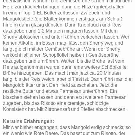
ebenfalls fein würfeln. Die Gemüsebrühe schon mal auf dem
Herd zum köcheln bringen, dann die Hitze runterschalten.
In einem Topf 1 EL Butter zerlassen. Zwiebeln und
Mangoldstiele (die Blätter kommen erst ganz am Schluß
hinein) darin glasig dünsten. Dann Knoblauch und Reis
dazugeben und 1-2 Minuten mitgaren lassen. Mit dem
Sherry ablöschen und unter Rühren verkochen lassen. Wer
keinen Alkohol im Essen mag, lässt den Sherry weg und
fängt gleich mit der Gemüsebrühe an. Wenn der Sherry
verkocht ist, einen Schöpflöffel heiße (!) Gemüsebrühe
dazugeben und umrühren. Warten bis die Brühe fast vom
Reis aufgenommen wurde, dann eine weitere Schöpfkelle
Brühe hinzugeben. Das macht man jetzt ca. 20 Minuten
lang, bis der Reis weich, aber bißfest ist. Dann rührt man die
Mangoldblätter unter. Den Herd ausschalten. Jetzt die
restliche Butter und etwas Parmesan unterrühren. Ein
bisschen stehen lassen und dann erst weiteren Parmesan
zugeben, bis das Risotto eine cremige, schlotzige
Konsistenz hat. Mit Zitronensaft und Pfeffer abschmecken.
Kerstins Erfahrungen:
Mir war bisher entgangen, dass Mangold erdig schmeckt, so
ein wenig wie Rote Beete. Das passt gut zum Risotto, der