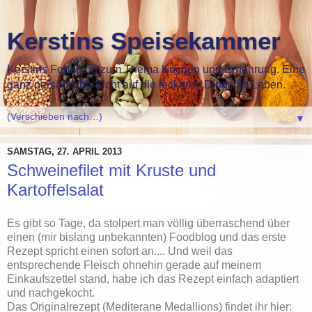
Kerstins Speisekammer
Kerstins Foodblog zum Thema Kochen und Ernährung. Eine
ganz persönliche Sicht auf die leckeren Dinge im Leben.
▼
SAMSTAG, 27. APRIL 2013
Schweinefilet mit Kruste und
Kartoffelsalat
Es gibt so Tage, da stolpert man völlig überraschend über
einen (mir bislang unbekannten) Foodblog und das erste
Rezept spricht einen sofort an.... Und weil das
entsprechende Fleisch ohnehin gerade auf meinem
Einkaufszettel stand, habe ich das Rezept einfach adaptiert
und nachgekocht.
Das Originalrezept (Mediterane Medallions) findet ihr hier: