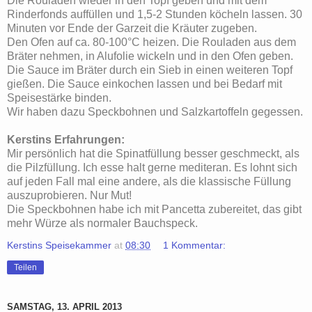
Die Rouladen wieder in den Topf geben und mit dem
Rinderfonds auffüllen und 1,5-2 Stunden köcheln lassen. 30
Minuten vor Ende der Garzeit die Kräuter zugeben.
Den Ofen auf ca. 80-100°C heizen. Die Rouladen aus dem
Bräter nehmen, in Alufolie wickeln und in den Ofen geben.
Die Sauce im Bräter durch ein Sieb in einen weiteren Topf
gießen. Die Sauce einkochen lassen und bei Bedarf mit
Speisestärke binden.
Wir haben dazu Speckbohnen und Salzkartoffeln gegessen.
Kerstins Erfahrungen:
Mir persönlich hat die Spinatfüllung besser geschmeckt, als
die Pilzfüllung. Ich esse halt gerne mediteran. Es lohnt sich
auf jeden Fall mal eine andere, als die klassische Füllung
auszuprobieren. Nur Mut!
Die Speckbohnen habe ich mit Pancetta zubereitet, das gibt
mehr Würze als normaler Bauchspeck.
Kerstins Speisekammer
at
08:30
1 Kommentar:
Teilen
SAMSTAG, 13. APRIL 2013