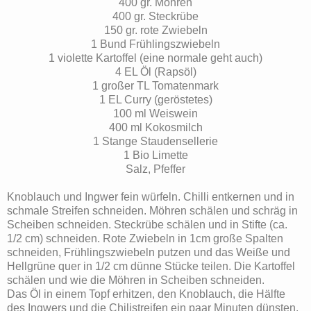
400 gr. Möhren
400 gr. Steckrübe
150 gr. rote Zwiebeln
1 Bund Frühlingszwiebeln
1 violette Kartoffel (eine normale geht auch)
4 EL Öl (Rapsöl)
1 großer TL Tomatenmark
1 EL Curry (geröstetes)
100 ml Weiswein
400 ml Kokosmilch
1 Stange Staudensellerie
1 Bio Limette
Salz, Pfeffer
Knoblauch und Ingwer fein würfeln. Chilli entkernen und in
schmale Streifen schneiden. Möhren schälen und schräg in
Scheiben schneiden. Steckrübe schälen und in Stifte (ca.
1/2 cm) schneiden. Rote Zwiebeln in 1cm große Spalten
schneiden, Frühlingszwiebeln putzen und das Weiße und
Hellgrüne quer in 1/2 cm dünne Stücke teilen. Die Kartoffel
schälen und wie die Möhren in Scheiben schneiden.
Das Öl in einem Topf erhitzen, den Knoblauch, die Hälfte
des Ingwers und die Chilistreifen ein paar Minuten dünsten.