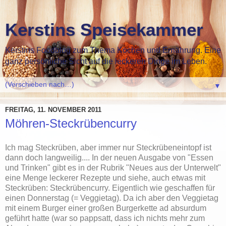
Kerstins Speisekammer
Kerstins Foodblog zum Thema Kochen und Ernährung. Eine
ganz persönliche Sicht auf die leckeren Dinge im Leben.
▼
FREITAG, 11. NOVEMBER 2011
Möhren-Steckrübencurry
Ich mag Steckrüben, aber immer nur Steckrübeneintopf ist
dann doch langweilig.... In der neuen Ausgabe von "Essen
und Trinken" gibt es in der Rubrik "Neues aus der Unterwelt"
eine Menge leckerer Rezepte und siehe, auch etwas mit
Steckrüben: Steckrübencurry. Eigentlich wie geschaffen für
einen Donnerstag (= Veggietag). Da ich aber den Veggietag
mit einem Burger einer großen Burgerkette ad absurdum
geführt hatte (war so pappsatt, dass ich nichts mehr zum