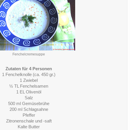
Fenchelcremesuppe
Zutaten für 4 Personen
1 Fenchelknolle (ca. 450 gr.)
1 Zwiebel
½ TL Fenchelsamen
1 EL Olivenöl
Salz
500 ml Gemüsebrühe
200 ml Schlagsahne
Pfeffer
Zitronenschale und -saft
Kalte Butter