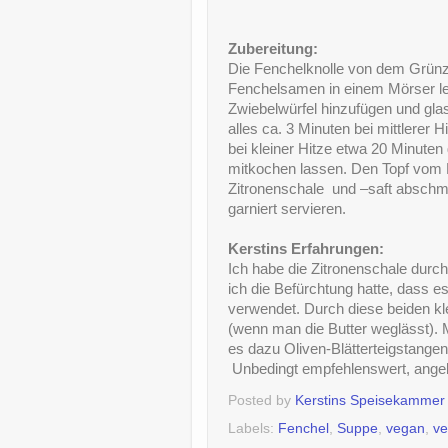
Zubereitung:
Die Fenchelknolle von dem Grünzeu
Fenchelsamen in einem Mörser lei
Zwiebelwürfel hinzufügen und gla
alles ca. 3 Minuten bei mittlerer
bei kleiner Hitze etwa 20 Minuten
mitkochen lassen. Den Topf vom H
Zitronenschale und –saft abschme
garniert servieren.
Kerstins Erfahrungen:
Ich habe die Zitronenschale durch
ich die Befürchtung hatte, dass e
verwendet. Durch diese beiden kl
(wenn man die Butter weglässt).
es dazu Oliven-Blätterteigstang
Unbedingt empfehlenswert, angeb
Posted by
Kerstins Speisekammer
Labels:
Fenchel
,
Suppe
,
vegan
,
ve