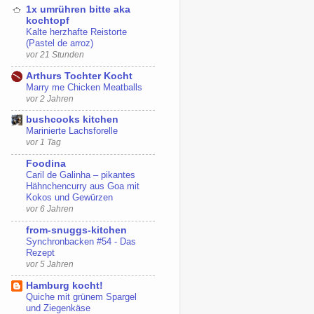
1x umrühren bitte aka
kochtopf
Kalte herzhafte Reistorte
(Pastel de arroz)
vor 21 Stunden
Arthurs Tochter Kocht
Marry me Chicken Meatballs
vor 2 Jahren
bushcooks kitchen
Marinierte Lachsforelle
vor 1 Tag
Foodina
Caril de Galinha – pikantes
Hähnchencurry aus Goa mit
Kokos und Gewürzen
vor 6 Jahren
from-snuggs-kitchen
Synchronbacken #54 - Das
Rezept
vor 5 Jahren
Hamburg kocht!
Quiche mit grünem Spargel
und Ziegenkäse