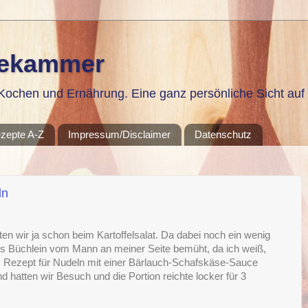
sekammer
ochen und Ernährung. Eine ganz persönliche Sicht auf 
zepte A-Z
Impressum/Disclaimer
Datenschutz
ln
tten wir ja schon beim Kartoffelsalat. Da dabei noch ein wenig
das Büchlein vom Mann an meiner Seite bemüht, da ich weiß,
s Rezept für Nudeln mit einer Bärlauch-Schafskäse-Sauce
d hatten wir Besuch und die Portion reichte locker für 3