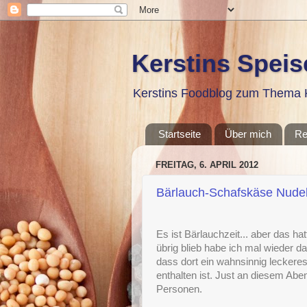
Kerstins Spei
Kerstins Foodblog zum Thema K
Startseite
Über mich
Re
FREITAG, 6. APRIL 2012
Bärlauch-Schafskäse Nude
Es ist Bärlauchzeit... aber das ha
übrig blieb habe ich mal wieder 
dass dort ein wahnsinnig leckere
enthalten ist. Just an diesem Aben
Personen.