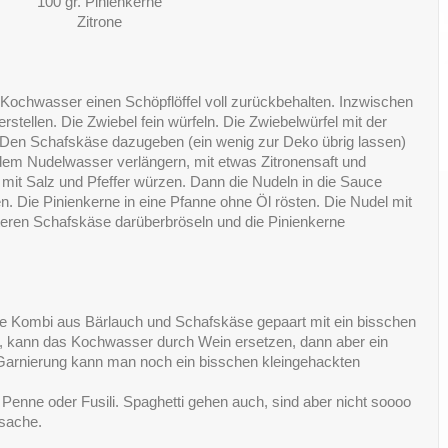
100 gr. Pinienkerne
Zitrone
Kochwasser einen Schöpflöffel voll zurückbehalten. Inzwischen
stellen. Die Zwiebel fein würfeln. Die Zwiebelwürfel mit der
. Den Schafskäse dazugeben (ein wenig zur Deko übrig lassen)
dem Nudelwasser verlängern, mit etwas Zitronensaft und
it Salz und Pfeffer würzen. Dann die Nudeln in die Sauce
. Die Pinienkerne in eine Pfanne ohne Öl rösten. Die Nudel mit
eiteren Schafskäse darüberbröseln und die Pinienkerne
ie Kombi aus Bärlauch und Schafskäse gepaart mit ein bisschen
ag, kann das Kochwasser durch Wein ersetzen, dann aber ein
 Garnierung kann man noch ein bisschen kleingehackten
Penne oder Fusili. Spaghetti gehen auch, sind aber nicht soooo
sache.