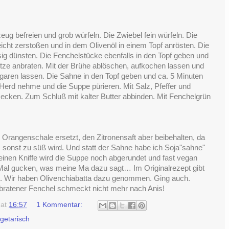
g befreien und grob würfeln. Die Zwiebel fein würfeln. Die
cht zerstoßen und in dem Olivenöl in einem Topf anrösten. Die
sig dünsten. Die Fenchelstücke ebenfalls in den Topf geben und
 Hitze anbraten. Mit der Brühe ablöschen, aufkochen lassen und
 garen lassen. Die Sahne in den Topf geben und ca. 5 Minuten
erd nehme und die Suppe pürieren. Mit Salz, Pfeffer und
cken. Zum Schluß mit kalter Butter abbinden. Mit Fenchelgrün
 Orangenschale ersetzt, den Zitronensaft aber beibehalten, da
s sonst zu süß wird. Und statt der Sahne habe ich Soja"sahne"
einen Kniffe wird die Suppe noch abgerundet und fast vegan
 Mal gucken, was meine Ma dazu sagt… Im Originalrezept gibt
en. Wir haben Olivenchiabatta dazu genommen. Ging auch.
ratener Fenchel schmeckt nicht mehr nach Anis!
at
16:57
1 Kommentar:
getarisch