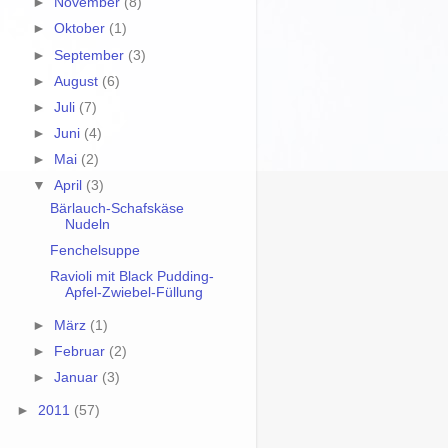
►
November
(8)
►
Oktober
(1)
►
September
(3)
►
August
(6)
►
Juli
(7)
►
Juni
(4)
►
Mai
(2)
▼
April
(3)
Bärlauch-Schafskäse
Nudeln
Fenchelsuppe
Ravioli mit Black Pudding-
Apfel-Zwiebel-Füllung
►
März
(1)
►
Februar
(2)
►
Januar
(3)
►
2011
(57)