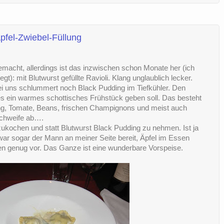
Apfel-Zwiebel-Füllung
gemacht, allerdings ist das inzwischen schon Monate her (ich
gt): mit Blutwurst gefüllte Ravioli. Klang unglaublich lecker.
Bei uns schlummert noch Black Pudding im Tiefkühler. Den
s ein warmes schottisches Frühstück geben soll. Das besteht
ng, Tomate, Beans, frischen Champignons und meist auch
schweife ab….
zukochen und statt Blutwurst Black Pudding zu nehmen. Ist ja
 war sogar der Mann an meiner Seite bereit, Äpfel im Essen
n genug vor. Das Ganze ist eine wunderbare Vorspeise.