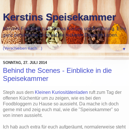
Kerstins Speisekammer
Kerstins Foodblog zum Thema Kochen und Ernährung. Eine
ganz persönliche Sicht auf die leckeren Dinge im Leben.
▼
SONNTAG, 27. JULI 2014
Behind the Scenes - Einblicke in die
Speisekammer
Steph aus dem
Kleinen Kuriositätenladen
ruft zum Tag der
offenen Küchentür um zu zeigen, wie es bei den
Foodbloggern zu Hause so aussieht. Da mache ich doch
gerne mit und zeig euch mal, wie die "Speisekammer" so
von innen aussieht.
Ich hab auch extra für euch aufgeräumt, normalerweise steht