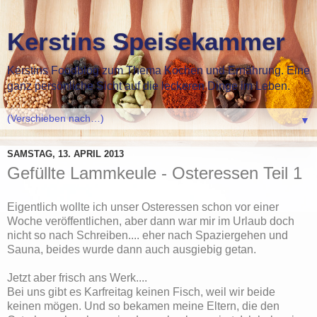
Kerstins Speisekammer
Kerstins Foodblog zum Thema Kochen und Ernährung. Eine
ganz persönliche Sicht auf die leckeren Dinge im Leben.
▼
SAMSTAG, 13. APRIL 2013
Gefüllte Lammkeule - Osteressen Teil 1
Eigentlich wollte ich unser Osteressen schon vor einer
Woche veröffentlichen, aber dann war mir im Urlaub doch
nicht so nach Schreiben.... eher nach Spaziergehen und
Sauna, beides wurde dann auch ausgiebig getan.
Jetzt aber frisch ans Werk....
Bei uns gibt es Karfreitag keinen Fisch, weil wir beide
keinen mögen. Und so bekamen meine Eltern, die den