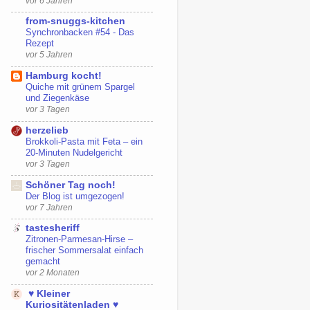
vor 6 Jahren
from-snuggs-kitchen
Synchronbacken #54 - Das
Rezept
vor 5 Jahren
Hamburg kocht!
Quiche mit grünem Spargel
und Ziegenkäse
vor 3 Tagen
herzelieb
Brokkoli-Pasta mit Feta – ein
20-Minuten Nudelgericht
vor 3 Tagen
Schöner Tag noch!
Der Blog ist umgezogen!
vor 7 Jahren
tastesheriff
Zitronen-Parmesan-Hirse –
frischer Sommersalat einfach
gemacht
vor 2 Monaten
♥ Kleiner
Kuriositätenladen ♥