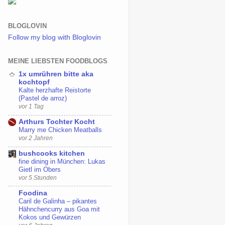
BLOGLOVIN
Follow my blog with Bloglovin
MEINE LIEBSTEN FOODBLOGS
1x umrühren bitte aka
kochtopf
Kalte herzhafte Reistorte
(Pastel de arroz)
vor 1 Tag
Arthurs Tochter Kocht
Marry me Chicken Meatballs
vor 2 Jahren
bushcooks kitchen
fine dining in München: Lukas
Gietl im Obers
vor 5 Stunden
Foodina
Caril de Galinha – pikantes
Hähnchencurry aus Goa mit
Kokos und Gewürzen