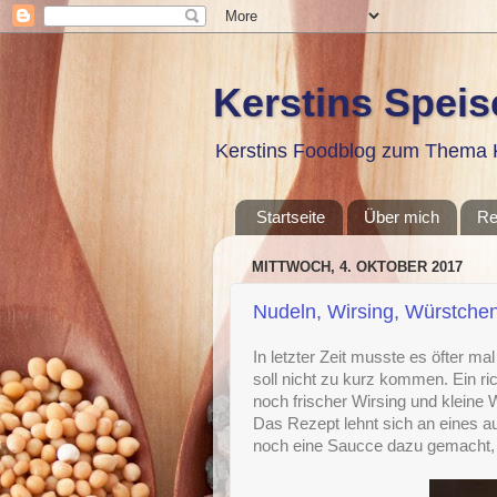
Kerstins Spei
Kerstins Foodblog zum Thema K
Startseite
Über mich
Re
MITTWOCH, 4. OKTOBER 2017
Nudeln, Wirsing, Würstchen 
In letzter Zeit musste es öfter ma
soll nicht zu kurz kommen. Ein r
noch frischer Wirsing und kleine 
Das Rezept lehnt sich an eines 
noch eine Saucce dazu gemacht, 