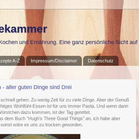
sekammer
ochen und Ernährung. Eine ganz persönliche Sicht auf 
zepte A-Z
Impressum/Disclaimer
Datenschutz
- aller guten Dinge sind Drei
l schnell gehen. Zu wenig Zeit für zu viele Dinge. Aber der Genuß
ichtiges Wohlfühl-Essen ist für uns immer Pasta. Und wenn dann
Würstchen dazu kommen, ist der Tag gerettet.
aus dem Buch "Hugh's Three Good Things" an, ich habe aber
sonst wäre es uns zu trocken geworden.