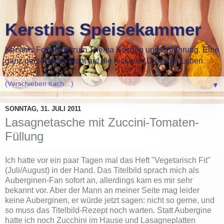
Kerstins Speisekammer
Kerstins Foodblog zum Thema Kochen und Ernährung. Eine
ganz persönliche Sicht auf die leckeren Dinge im Leben.
▼
SONNTAG, 31. JULI 2011
Lasagnetasche mit Zuccini-Tomaten-
Füllung
Ich hatte vor ein paar Tagen mal das Heft "Vegetarisch Fit"
(Juli/August) in der Hand. Das Titelbild sprach mich als
Auberginen-Fan sofort an, allerdings kam es mir sehr
bekannt vor. Aber der Mann an meiner Seite mag leider
keine Auberginen, er würde jetzt sagen: nicht so gerne, und
so muss das Titelbild-Rezept noch warten. Statt Aubergine
hatte ich noch Zucchini im Hause und Lasagneplatten