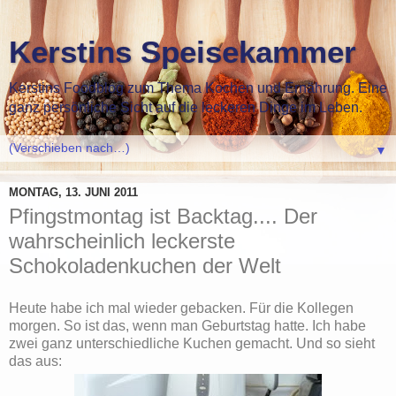
Kerstins Speisekammer
Kerstins Foodblog zum Thema Kochen und Ernährung. Eine
ganz persönliche Sicht auf die leckeren Dinge im Leben.
▼
MONTAG, 13. JUNI 2011
Pfingstmontag ist Backtag.... Der
wahrscheinlich leckerste
Schokoladenkuchen der Welt
Heute habe ich mal wieder gebacken. Für die Kollegen
morgen. So ist das, wenn man Geburtstag hatte. Ich habe
zwei ganz unterschiedliche Kuchen gemacht. Und so sieht
das aus: