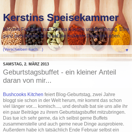
Kerstins Speisekammer
Kerstins Foodblog zum Thema Kochen und Ernährung. Eine
ganz persönliche Sicht auf die leckeren Dinge im Leben.
▼
SAMSTAG, 2. MÄRZ 2013
Geburtstagsbuffet - ein kleiner Anteil
daran von mir...
Bushcooks Kitchen
feiert Blog-Geburtstag, zwei Jahre
bloggt sie schon in der Welt herum, mir kommt das schon
viel länger vor.... komisch...., und deshalb bat sie uns alle ihr
ein paar Beiträge zu ihrem Geburtstagsbuffet mitzubringen.
Das tue ich sehr gerne, da ich selbst gerne Buffets
zusammenstelle und auch gerne neue Dinge ausprobiere.
Außerdem habe ich tatsächlich Ende Februar selbst ein