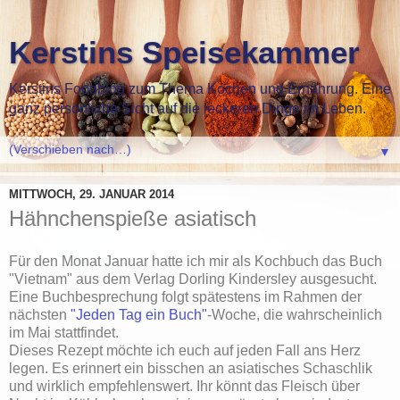
Kerstins Speisekammer
Kerstins Foodblog zum Thema Kochen und Ernährung. Eine
ganz persönliche Sicht auf die leckeren Dinge im Leben.
▼
MITTWOCH, 29. JANUAR 2014
Hähnchenspieße asiatisch
Für den Monat Januar hatte ich mir als Kochbuch das Buch
"Vietnam" aus dem Verlag Dorling Kindersley ausgesucht.
Eine Buchbesprechung folgt spätestens im Rahmen der
nächsten
"Jeden Tag ein Buch"
-Woche, die wahrscheinlich
im Mai stattfindet.
Dieses Rezept möchte ich euch auf jeden Fall ans Herz
legen. Es erinnert ein bisschen an asiatisches Schaschlik
und wirklich empfehlenswert. Ihr könnt das Fleisch über