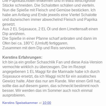
Die Paprikaschoten entkernen und in etwa fleischgroße
Stücke schneiden. Die Schalotten schälen und vierteln.
Nun die Spieße mit Fleisch und Gemüse bestücken. Ich
habe am Anfang und Ende jeweils eine Viertel Schalotte
und dazwischen immer abwechelnd Fleisch und Paprika
gesetzt.
Aus 2 EL Sojasauce, 2 EL Öl und dem Limettensaft einen
Dip anrühren.
Die Spieße in einer Pfanne scharf anbraten und dann im
Ofen bei ca. 180°C (Umluft) fertiggaren.
Zusammen mit dem Dip und Reis servieren.
Kerstins Erfahrungen:
Ich bin ja ein großer Schaschlik Fan und diese Asia-Version
vermochte wirklich zu überzeugen. Die im Rezept
angegebenen 1 EL Maggi für die Marinade habe ich durch
Sojasauce ersetzt, da ich Maggi nicht für ein asiatisches
Gewürz halte. Aber das nur am Rande. Wer einen Grill hat,
sollte das auf diesem garen, das schmeckt bestimmt noch
besser. Wir werden das im Sommer auch noch einmal
ausprobieren.
Kerstins Speisekammer
at
10:00