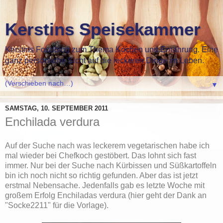
Kerstins Speisekammer
Kerstins Foodblog zum Thema Kochen und Ernährung. Eine
ganz persönliche Sicht auf die leckeren Dinge im Leben.
▼
SAMSTAG, 10. SEPTEMBER 2011
Enchilada verdura
Auf der Suche nach was leckerem vegetarischen habe ich
mal wieder bei Chefkoch gestöbert. Das lohnt sich fast
immer. Nur bei der Suche nach Kürbissen und Süßkartoffeln
bin ich noch nicht so richtig gefunden. Aber das ist jetzt
erstmal Nebensache. Jedenfalls gab es letzte Woche mit
großem Erfolg Enchiladas verdura (hier geht der Dank an
"Socke2211" für die Vorlage).