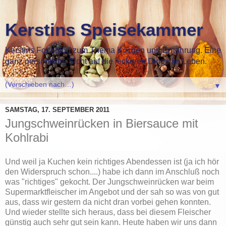
Kerstins Speisekammer
Kerstins Foodblog zum Thema Kochen und Ernährung. Eine
ganz persönliche Sicht auf die leckeren Dinge im Leben.
▼
SAMSTAG, 17. SEPTEMBER 2011
Jungschweinrücken in Biersauce mit
Kohlrabi
Und weil ja Kuchen kein richtiges Abendessen ist (ja ich hör
den Widerspruch schon....) habe ich dann im Anschluß noch
was "richtiges" gekocht. Der Jungschweinrücken war beim
Supermarktfleischer im Angebot und der sah so was von gut
aus, dass wir gestern da nicht dran vorbei gehen konnten.
Und wieder stellte sich heraus, dass bei diesem Fleischer
günstig auch sehr gut sein kann. Heute haben wir uns dann