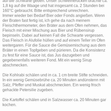
auf die Schwarte geben. Unser Schweinerücken brachte ca.
1,8 kg auf die Waage und hat insgesamt ca. 2 Stunden bei
160°C gebraucht. Bitte entsprechend umrechnen.
Immer wieder bei Bedarf Bier oder Fonds angießen. Wenn
der Braten fast fertig ist, ich gehe da nach meinem
Fleischthermometer, den Bräter aus dem Ofen nehmen, das
Fleisch mit einer Mischung aus Bier und Rübensirup
bepinseln. Dabei auf keinen Fall die Schwarte vergessen.
Das Fleisch in Alufolie hüllen und auf einem Teller im Ofen
weitergaren. Für die Sauce die Gemüsemischung aus dem
Bräter in einen Topfgeben und pürieren. Da die Konsistenz
zu fest für eine Sauce ist, das Jus dazugeben und
gegebenenfalls weiteren Fond. Mit ein wenig Sirup
abschmecken.
Die Kohlrabi schälen und in ca. 1 cm breite Stifte schneiden.
In ein wenig Gemüsebrühe ca. 20 Minuten andünstenn mit
Salz, Pfeffer und Muskat abschmecken. Ein wenig frisch
gehackte Petersilie zugeben.
Die Kartoffel schälen und in Salzwasser ca. 20 Minuten gar
kochen.