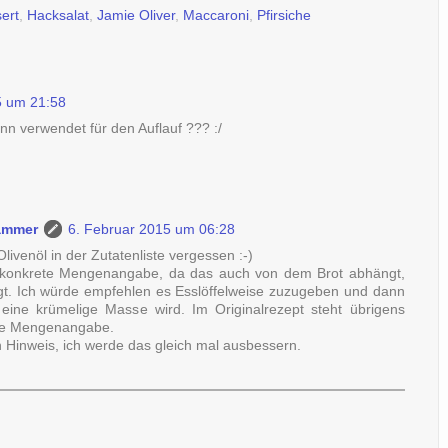
ert
,
Hacksalat
,
Jamie Oliver
,
Maccaroni
,
Pfirsiche
5 um 21:58
enn verwendet für den Auflauf ??? :/
ammer
6. Februar 2015 um 06:28
Olivenöl in der Zutatenliste vergessen :-)
e konkrete Mengenangabe, da das auch von dem Brot abhängt,
gt. Ich würde empfehlen es Esslöffelweise zuzugeben und dann
eine krümelige Masse wird. Im Originalrezept steht übrigens
te Mengenangabe.
 Hinweis, ich werde das gleich mal ausbessern.