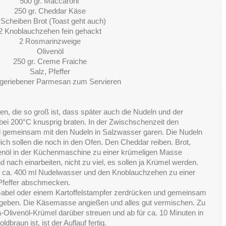
500 gr. Maccaroni
250 gr. Cheddar Käse
 Scheiben Brot (Toast geht auch)
2 Knoblauchzehen fein gehackt
2 Rosmarinzweige
Olivenöl
250 gr. Creme Fraiche
Salz, Pfeffer
h geriebener Parmesan zum Servieren
en, die so groß ist, dass später auch die Nudeln und der
ei 200°C knusprig braten. In der Zwischschenzeit den
d gemeinsam mit den Nudeln in Salzwasser garen. Die Nudeln
lich sollen die noch in den Ofen. Den Cheddar reiben. Brot,
nöl in der Küchenmaschine zu einer krümeligen Masse
 nach einarbeiten, nicht zu viel, es sollen ja Krümel werden.
 ca. 400 ml Nudelwasser und den Knoblauchzehen zu einer
 Pfeffer abschmecken.
 Gabel oder einem Kartoffelstampfer zerdrücken und gemeinsam
m geben. Die Käsemasse angießen und alles gut vermischen. Zu
a-Olivenöl-Krümel darüber streuen und ab für ca. 10 Minuten in
braun ist, ist der Auflauf fertig.