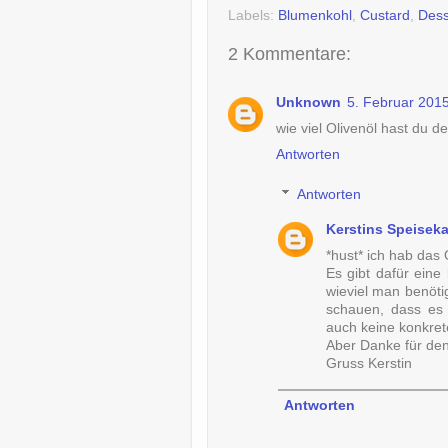
Labels:
Blumenkohl
,
Custard
,
Dess
2 Kommentare:
Unknown
5. Februar 201
wie viel Olivenöl hast du d
Antworten
Antworten
Kerstins Speisek
*hust* ich hab das 
Es gibt dafür ein
wieviel man benöti
schauen, dass es 
auch keine konkre
Aber Danke für den
Gruss Kerstin
Antworten