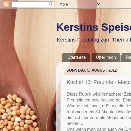
Kerstins Spei
Kerstins Foodblog zum Thema K
Startseite
Über mich
Re
SONNTAG, 5. AUGUST 2012
Kochen für Freunde - Macc
Diese Rubrik wird in nächster Ze
Freundinnen bewirten werde. Eine
Woche stattfindet, müssen die Re
mal wieder ein 30-Minuten-Menü v
die nicht für normale Menschen in
hetzen...
Und wenn man dann auch weiß, wa