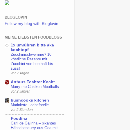
BLOGLOVIN
Follow my blog with Bloglovin
MEINE LIEBSTEN FOODBLOGS
1x umrühren bitte aka
kochtopf
Zucchinischwemme? 10
köstliche Rezepte mit
Zucchini von herzhaft bis
süss!
vor 2 Tagen
Arthurs Tochter Kocht
Marry me Chicken Meatballs
vor 2 Jahren
bushcooks kitchen
Marinierte Lachsforelle
vor 2 Stunden
Foodina
Caril de Galinha – pikantes
Hähnchencurry aus Goa mit