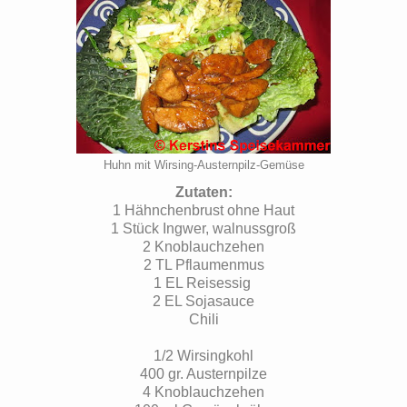
Huhn mit Wirsing-Austernpilz-Gemüse
Zutaten:
1 Hähnchenbrust ohne Haut
1 Stück Ingwer, walnussgroß
2 Knoblauchzehen
2 TL Pflaumenmus
1 EL Reisessig
2 EL Sojasauce
Chili
1/2 Wirsingkohl
400 gr. Austernpilze
4 Knoblauchzehen