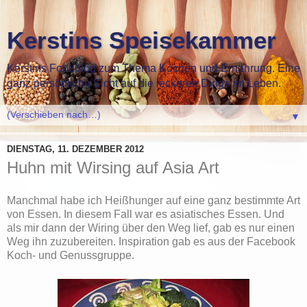
Kerstins Speisekammer
Kerstins Foodblog zum Thema Kochen und Ernährung. Eine
ganz persönliche Sicht auf die leckeren Dinge im Leben.
▼
DIENSTAG, 11. DEZEMBER 2012
Huhn mit Wirsing auf Asia Art
Manchmal habe ich Heißhunger auf eine ganz bestimmte Art
von Essen. In diesem Fall war es asiatisches Essen. Und
als mir dann der Wiring über den Weg lief, gab es nur einen
Weg ihn zuzubereiten. Inspiration gab es aus der Facebook
Koch- und Genussgruppe.