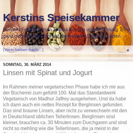
Kerstins Speisekammer
Kerstins Foodblog zum Thema Kochen und Ernährung. Eine
ganz persönliche Sicht auf die leckeren Dinge im Leben.
▼
SONNTAG, 30. MÄRZ 2014
Linsen mit Spinat und Jogurt
Im Rahmen meiner vegetarischen Phase habe ich mir aus
der Bücherrei zum gefühlt 100. Mal das Standardwerk
Vegetarisch von Madhur Jaffrey ausgeliehen. Und da habe
ich dann auch ein nettes Rezept für Berglinsen gefunden.
Das sind braune Linsen, aber nicht zu verwechseln mit den
in Deutschland üblichen Tellerlinsen. Berglinsen sind
kleiner, brauchen ca. 30 Minuten zum Durchgaren und sind
nicht so mehling wie die Tellerlinsen, die ja meist in der