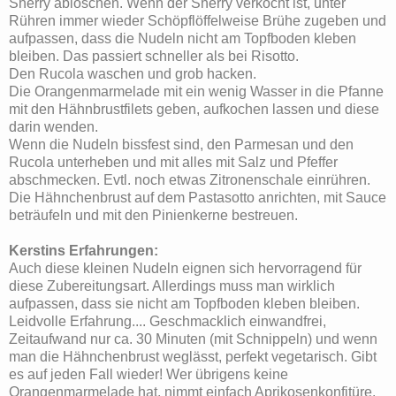
Sherry ablöschen. Wenn der Sherry verkocht ist, unter
Rühren immer wieder Schöpflöffelweise Brühe zugeben und
aufpassen, dass die Nudeln nicht am Topfboden kleben
bleiben. Das passiert schneller als bei Risotto.
Den Rucola waschen und grob hacken.
Die Orangenmarmelade mit ein wenig Wasser in die Pfanne
mit den Hähnbrustfilets geben, aufkochen lassen und diese
darin wenden.
Wenn die Nudeln bissfest sind, den Parmesan und den
Rucola unterheben und mit alles mit Salz und Pfeffer
abschmecken. Evtl. noch etwas Zitronenschale einrühren.
Die Hähnchenbrust auf dem Pastasotto anrichten, mit Sauce
beträufeln und mit den Pinienkerne bestreuen.
Kerstins Erfahrungen:
Auch diese kleinen Nudeln eignen sich hervorragend für
diese Zubereitungsart. Allerdings muss man wirklich
aufpassen, dass sie nicht am Topfboden kleben bleiben.
Leidvolle Erfahrung.... Geschmacklich einwandfrei,
Zeitaufwand nur ca. 30 Minuten (mit Schnippeln) und wenn
man die Hähnchenbrust weglässt, perfekt vegetarisch. Gibt
es auf jeden Fall wieder! Wer übrigens keine
Orangenmarmelade hat, nimmt einfach Aprikosenkonfitüre.