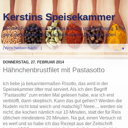
Kerstins Speisekammer
Kerstins Foodblog zum Thema Kochen und Ernährung. Eine
ganz persönliche Sicht auf die leckeren Dinge im Leben.
▼
DONNERSTAG, 27. FEBRUAR 2014
Hähnchenbrustfilet mit Pastasotto
Ich liebe ja bekanntermaßen Risotto, das wird in der
Speisekammer öfter mal serviert. Als ich den Begriff
"Pastasotto" zum ersten Mal gelesen habe, war ich erst
verblüfft, dann skeptisch. Kann das gut gehen? Werden die
Nudeln nicht total weich und matschig? Neee.... werden sie
nicht, die kochen nämlich nur 10 Minuten, statt der für Reis
üblichen mindestens 20 Minuten. Na gut, einen Versuch ist
es wert und so habe ich das Rezept aus der Zeitschrift