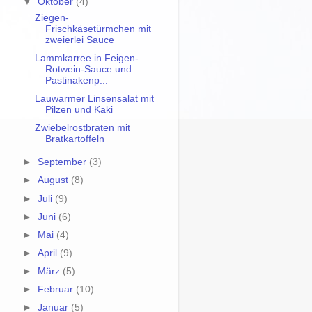
▼
Oktober
(4)
Ziegen-
Frischkäsetürmchen mit
zweierlei Sauce
Lammkarree in Feigen-
Rotwein-Sauce und
Pastinakenp...
Lauwarmer Linsensalat mit
Pilzen und Kaki
Zwiebelrostbraten mit
Bratkartoffeln
►
September
(3)
►
August
(8)
►
Juli
(9)
►
Juni
(6)
►
Mai
(4)
►
April
(9)
►
März
(5)
►
Februar
(10)
►
Januar
(5)