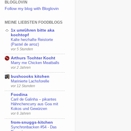
BLOGLOVIN
Follow my blog with Bloglovin
MEINE LIEBSTEN FOODBLOGS
1x umrühren bitte aka
kochtopf
Kalte herzhafte Reistorte
(Pastel de arroz)
vor 5 Stunden
Arthurs Tochter Kocht
Marry me Chicken Meatballs
vor 2 Jahren
bushcooks kitchen
Marinierte Lachsforelle
vor 12 Stunden
Foodina
Caril de Galinha – pikantes
Hähnchencurry aus Goa mit
Kokos und Gewürzen
vor 6 Jahren
from-snuggs-kitchen
Synchronbacken #54 - Das