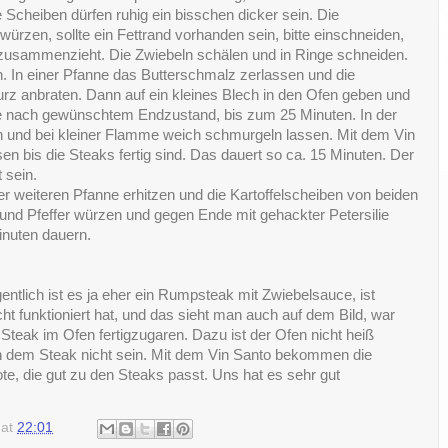
e Scheiben dürfen ruhig ein bisschen dicker sein. Die
ürzen, sollte ein Fettrand vorhanden sein, bitte einschneiden,
g zusammenzieht. Die Zwiebeln schälen und in Ringe schneiden.
. In einer Pfanne das Butterschmalz zerlassen und die
z anbraten. Dann auf ein kleines Blech in den Ofen geben und
je nach gewünschtem Endzustand, bis zum 25 Minuten. In der
en und bei kleiner Flamme weich schmurgeln lassen. Mit dem Vin
n bis die Steaks fertig sind. Das dauert so ca. 15 Minuten. Der
 sein.
iner weiteren Pfanne erhitzen und die Kartoffelscheiben von beiden
 und Pfeffer würzen und gegen Ende mit gehackter Petersilie
inuten dauern.
entlich ist es ja eher ein Rumpsteak mit Zwiebelsauce, ist
t funktioniert hat, und das sieht man auch auf dem Bild, war
Steak im Ofen fertigzugaren. Dazu ist der Ofen nicht heiß
en dem Steak nicht sein. Mit dem Vin Santo bekommen die
e, die gut zu den Steaks passt. Uns hat es sehr gut
at
22:01