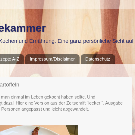
sekammer
ochen und Ernährung. Eine ganz persönliche Sicht auf 
zepte A-Z
Impressum/Disclaimer
Datenschutz
artoffeln
ie man einmal im Leben gekocht haben sollte. Und
 dazu! Hier eine Version aus der Zeitschrift "lecker!", Ausgabe
 Personen angepasst und leicht abgewandelt.