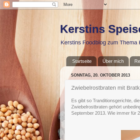
Kerstins Spei
Kerstins Foodblog zum Thema K
Startseite
Über mich
Re
SONNTAG, 20. OKTOBER 2013
Zwiebelrostbraten mit Bratk
Es gibt so Tranditionsgerichte, d
Zwiebelrostbraten gehört unbedingt
September 2013. Wie immer für 2