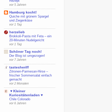
Rezept
vor 5 Jahren
Hamburg kocht!
Quiche mit grünem Spargel
und Ziegenkäse
vor 1 Tag
herzelieb
Brokkoli-Pasta mit Feta – ein
20-Minuten Nudelgericht
vor 1 Tag
Schöner Tag noch!
Der Blog ist umgezogen!
vor 7 Jahren
tastesheriff
Zitronen-Parmesan-Hirse –
frischer Sommersalat einfach
gemacht
vor 2 Monaten
♥ Kleiner
Kuriositätenladen ♥
Chile Colorado
vor 6 Jahren