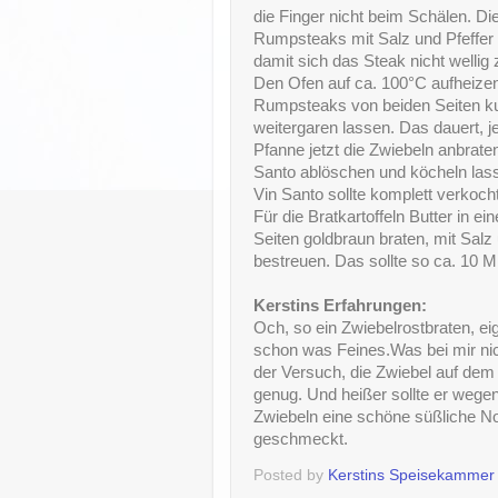
die Finger nicht beim Schälen. Di
Rumpsteaks mit Salz und Pfeffer w
damit sich das Steak nicht welli
Den Ofen auf ca. 100°C aufheizen
Rumpsteaks von beiden Seiten kur
weitergaren lassen. Das dauert, 
Pfanne jetzt die Zwiebeln anbrat
Santo ablöschen und köcheln lasse
Vin Santo sollte komplett verkocht
Für die Bratkartoffeln Butter in e
Seiten goldbraun braten, mit Salz
bestreuen. Das sollte so ca. 10 M
Kerstins Erfahrungen:
Och, so ein Zwiebelrostbraten, eig
schon was Feines.Was bei mir nich
der Versuch, die Zwiebel auf dem 
genug. Und heißer sollte er weg
Zwiebeln eine schöne süßliche Not
geschmeckt.
Posted by
Kerstins Speisekammer