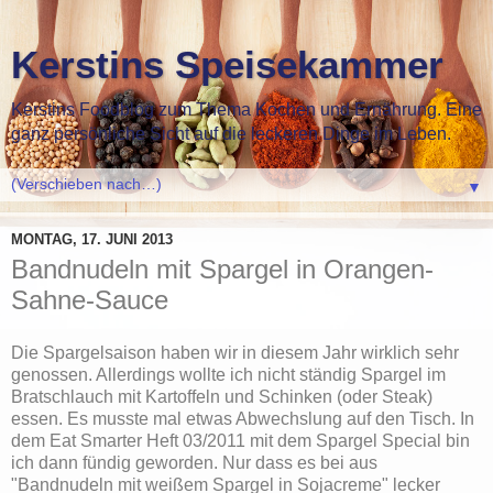
Kerstins Speisekammer
Kerstins Foodblog zum Thema Kochen und Ernährung. Eine
ganz persönliche Sicht auf die leckeren Dinge im Leben.
▼
MONTAG, 17. JUNI 2013
Bandnudeln mit Spargel in Orangen-
Sahne-Sauce
Die Spargelsaison haben wir in diesem Jahr wirklich sehr
genossen. Allerdings wollte ich nicht ständig Spargel im
Bratschlauch mit Kartoffeln und Schinken (oder Steak)
essen. Es musste mal etwas Abwechslung auf den Tisch. In
dem Eat Smarter Heft 03/2011 mit dem Spargel Special bin
ich dann fündig geworden. Nur dass es bei aus
"Bandnudeln mit weißem Spargel in Sojacreme" lecker