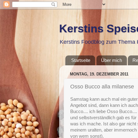
Kerstins Spei
Kerstins Foodblog zum Thema K
Startseite
Über mich
Re
MONTAG, 19. DEZEMBER 2011
Osso Bucco alla milanese
Samstag kann auch mal ein guter
Angebot sind, dann kann ich auc
Bucco.... ich liebe Osso Bucco....
und selbstverständlich gab es für
was ich mache. Ist also gar nicht
meinem uralten, aber immernoch s
von wem sonst).