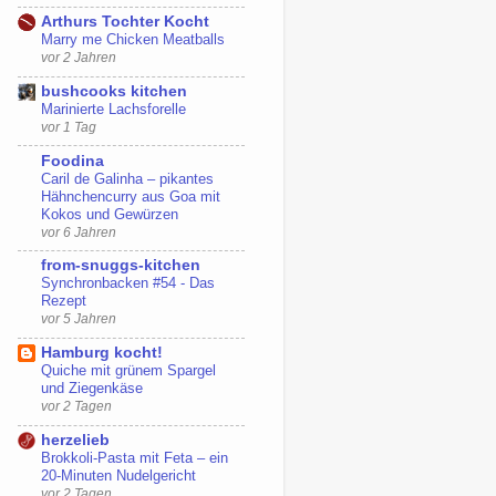
Arthurs Tochter Kocht
Marry me Chicken Meatballs
vor 2 Jahren
bushcooks kitchen
Marinierte Lachsforelle
vor 1 Tag
Foodina
Caril de Galinha – pikantes
Hähnchencurry aus Goa mit
Kokos und Gewürzen
vor 6 Jahren
from-snuggs-kitchen
Synchronbacken #54 - Das
Rezept
vor 5 Jahren
Hamburg kocht!
Quiche mit grünem Spargel
und Ziegenkäse
vor 2 Tagen
herzelieb
Brokkoli-Pasta mit Feta – ein
20-Minuten Nudelgericht
vor 2 Tagen