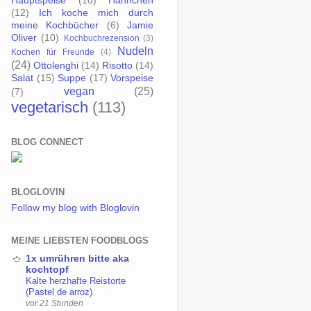
Hauptspeise
(10)
Hähnchen
(12)
Ich koche mich durch
meine Kochbücher
(6)
Jamie
Oliver
(10)
Kochbuchrezension
(3)
Nudeln
Kochen für Freunde
(4)
(24)
Ottolenghi
(14)
Risotto
(14)
Salat
(15)
Suppe
(17)
Vorspeise
vegan
(25)
(7)
vegetarisch
(113)
BLOG CONNECT
BLOGLOVIN
Follow my blog with Bloglovin
MEINE LIEBSTEN FOODBLOGS
1x umrühren bitte aka
kochtopf
Kalte herzhafte Reistorte
(Pastel de arroz)
vor 21 Stunden