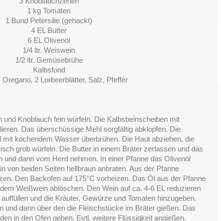
3 Knoblauchzehen
1 kg Tomaten
1 Bund Petersilie (gehackt)
4 EL Butter
6 EL Olivenöl
1/4 ltr. Weiswein
1/2 ltr. Gemüsebrühe
Kalbsfond
Oregano, 2 Lorbeerblätter, Salz, Pfeffer
n und Knoblauch fein würfeln. Die Kalbsbeinscheiben mit
eren. Das überschüssige Mehl sorgfältig abklopfen. Die
d mit kochendem Wasser überbrühen. Die Haut abziehen, die
isch grob würfeln. Die Butter in einem Bräter zerlassen und das
n und dann vom Herd nehmen. In einer Pfanne das Olivenöl
in von beiden Seiten hellbraun anbraten. Aus der Pfanne
en. Den Backofen auf 175°C vorheizen. Das Öl aus der Pfanne
t dem Weißwein ablöschen. Den Wein auf ca. 4-6 EL reduzieren
 auffüllen und die Kräuter, Gewürze und Tomaten hinzugeben.
 und dann über den die Fleischstücke im Bräter gießen. Das
en in den Ofen geben. Evtl. weitere Flüssigkeit angießen.