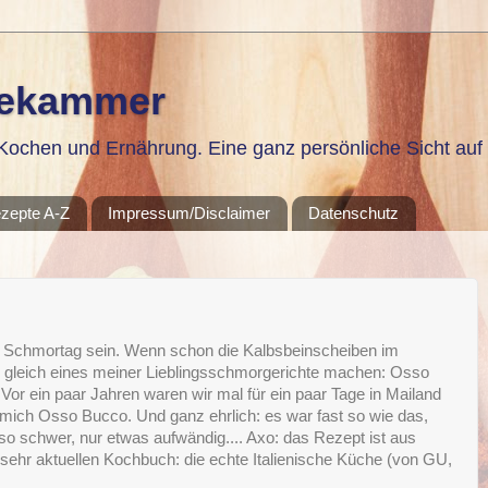
sekammer
ochen und Ernährung. Eine ganz persönliche Sicht auf 
zepte A-Z
Impressum/Disclaimer
Datenschutz
 Schmortag sein. Wenn schon die Kalbsbeinscheiben im
h gleich eines meiner Lieblingsschmorgerichte machen: Osso
 Vor ein paar Jahren waren wir mal für ein paar Tage in Mailand
 mich Osso Bucco. Und ganz ehrlich: es war fast so wie das,
 so schwer, nur etwas aufwändig.... Axo: das Rezept ist aus
ehr aktuellen Kochbuch: die echte Italienische Küche (von GU,