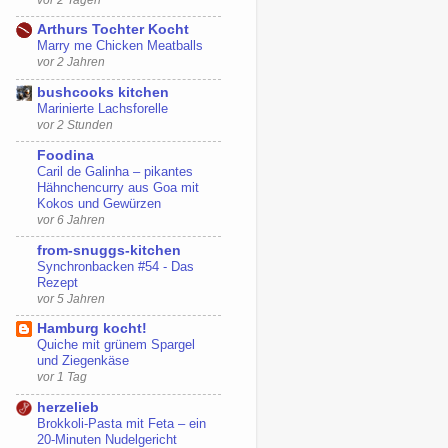
Arthurs Tochter Kocht
Marry me Chicken Meatballs
vor 2 Jahren
bushcooks kitchen
Marinierte Lachsforelle
vor 2 Stunden
Foodina
Caril de Galinha – pikantes
Hähnchencurry aus Goa mit
Kokos und Gewürzen
vor 6 Jahren
from-snuggs-kitchen
Synchronbacken #54 - Das
Rezept
vor 5 Jahren
Hamburg kocht!
Quiche mit grünem Spargel
und Ziegenkäse
vor 1 Tag
herzelieb
Brokkoli-Pasta mit Feta – ein
20-Minuten Nudelgericht