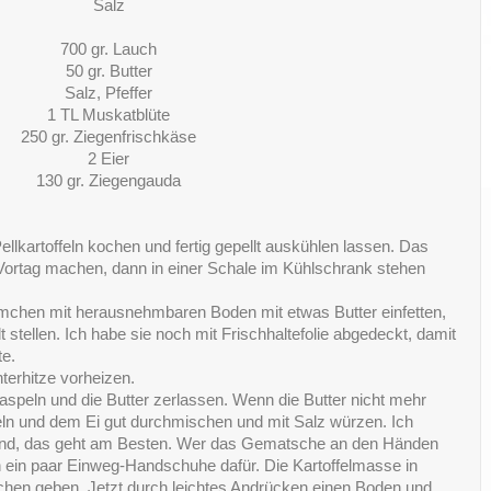
Salz
700 gr. Lauch
50 gr. Butter
Salz, Pfeffer
1 TL Muskatblüte
250 gr. Ziegenfrischkäse
2 Eier
130 gr. Ziegengauda
ellkartoffeln kochen und fertig gepellt auskühlen lassen. Das
rtag machen, dann in einer Schale im Kühlschrank stehen
rmchen mit herausnehmbaren Boden mit etwas Butter einfetten,
 stellen. Ich habe sie noch mit Frischhaltefolie abgedeckt, damit
te.
erhitze vorheizen.
raspeln und die Butter zerlassen. Wenn die Butter nicht mehr
peln und dem Ei gut durchmischen und mit Salz würzen. Ich
and, das geht am Besten. Wer das Gematsche an den Händen
ch ein paar Einweg-Handschuhe dafür. Die Kartoffelmasse in
rmchen geben. Jetzt durch leichtes Andrücken einen Boden und