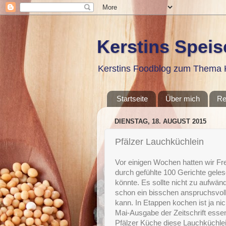
Kerstins Spei
Kerstins Foodblog zum Thema K
Startseite
Über mich
Re
DIENSTAG, 18. AUGUST 2015
Pfälzer Lauchküchlein
Vor einigen Wochen hatten wir F
durch gefühlte 100 Gerichte gel
könnte. Es sollte nicht zu aufwändi
schon ein bisschen anspruchsvoll
kann. In Etappen kochen ist ja ni
Mai-Ausgabe der Zeitschrift ess
Pfälzer Küche diese Lauchküchlei