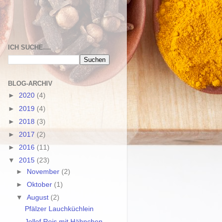
ICH SUCHE....
BLOG-ARCHIV
►
2020
(4)
►
2019
(4)
►
2018
(3)
►
2017
(2)
►
2016
(11)
▼
2015
(23)
►
November
(2)
►
Oktober
(1)
▼
August
(2)
Pfälzer Lauchküchlein
Jollof Reis mit Hähnchen