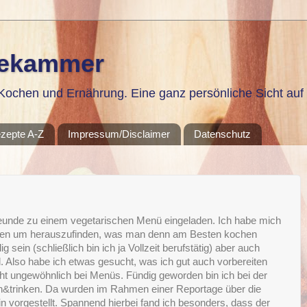
sekammer
ochen und Ernährung. Eine ganz persönliche Sicht auf 
zepte A-Z
Impressum/Disclaimer
Datenschutz
reunde zu einem vegetarischen Menü eingeladen. Ich habe mich
esen um herauszufinden, was man denn am Besten kochen
g sein (schließlich bin ich ja Vollzeit berufstätig) aber auch
. Also habe ich etwas gesucht, was ich gut auch vorbereiten
cht ungewöhnlich bei Menüs. Fündig geworden bin ich bei der
en&trinken. Da wurden im Rahmen einer Reportage über die
n vorgestellt. Spannend hierbei fand ich besonders, dass der