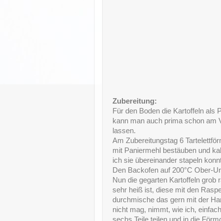
Zubereitung:
Für den Boden die Kartoffeln als P
kann man auch prima schon am Vo
lassen.
Am Zubereitungstag 6 Tartelettfö
mit Paniermehl bestäuben und kalt
ich sie übereinander stapeln konn
Den Backofen auf 200°C Ober-Unt
Nun die gegarten Kartoffeln grob 
sehr heiß ist, diese mit den Ras
durchmische das gern mit der H
nicht mag, nimmt, wie ich, einfa
sechs Teile teilen und in die Fö