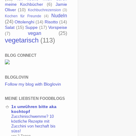
meine Kochbücher
(6)
Jamie
Oliver
(10)
Kochbuchrezension
(3)
Nudeln
Kochen für Freunde
(4)
(24)
Ottolenghi
(14)
Risotto
(14)
Salat
(15)
Suppe
(17)
Vorspeise
vegan
(25)
(7)
vegetarisch
(113)
BLOG CONNECT
BLOGLOVIN
Follow my blog with Bloglovin
MEINE LIEBSTEN FOODBLOGS
1x umrühren bitte aka
kochtopf
Zucchinischwemme? 10
köstliche Rezepte mit
Zucchini von herzhaft bis
süss!
vor 2 Tagen