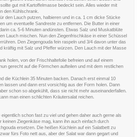
llte gut mit Kartoffelmasse bedeckt sein. Alles wieder mit
 in den Kühlschrank.
ür den Lauch putzen, halbieren und in ca. 1 cm dicke Stücke
n um eventuelle Sandreste zu entfernen. Die Butter in einer
darin ca. 5-6 Minuten andünsten. Etwas Salz und Muskatblüte
den Lauch mischen. Nun den Ziegenfrischkäse in einer Schüssel
terrühren. Den Ziegengouda fein raspeln und 3/4 davon unter das
 kräftig mit Salz und Pfeffer würzen. Den Lauch mit der Masse
 holen, von der Frischhaltefolie befreien und auf einem
 nun gerecht auf die Förmchen aufteilen und mit dem restlichen
d die Küchlein 35 Minuten backen. Danach erst einmal 10
en lassen und dann erst vorsichtig aus der Form holen. Dann
aber schon so abgekühlt, dass sie nicht mehr auseinanderfallen.
kann man einen schlichten Kräutersalat reichen.
 eigentlich schon fast zu viel und gehen daher auch gerne als
er keinen Ziegenkäse mag, kann ihn auch einfach durch
gouda ersetzen. Die heißen Küchlein auf ein Salatbett zu
 zwar fürs Foto nett aus, aber der Salat war dann gegart und