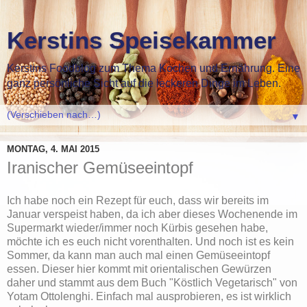
Kerstins Speisekammer
Kerstins Foodblog zum Thema Kochen und Ernährung. Eine
ganz persönliche Sicht auf die leckeren Dinge im Leben.
▼
MONTAG, 4. MAI 2015
Iranischer Gemüseeintopf
Ich habe noch ein Rezept für euch, dass wir bereits im
Januar verspeist haben, da ich aber dieses Wochenende im
Supermarkt wieder/immer noch Kürbis gesehen habe,
möchte ich es euch nicht vorenthalten. Und noch ist es kein
Sommer, da kann man auch mal einen Gemüseeintopf
essen. Dieser hier kommt mit orientalischen Gewürzen
daher und stammt aus dem Buch "Köstlich Vegetarisch" von
Yotam Ottolenghi. Einfach mal ausprobieren, es ist wirklich