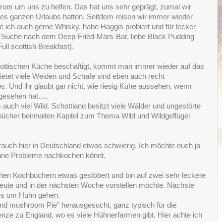
um um uns zu helfen. Das hat uns sehr geprägt, zumal wir
es ganzen Urlaubs hatten. Seitdem reisen wir immer wieder
e ich auch gerne Whisky, habe Haggis probiert und für lecker
r Suche nach dem Deep-Fried-Mars-Bar, liebe Black Pudding
ull scottish Breakfast).
ottischen Küche beschäftigt, kommt man immer wieder auf das
ietet viele Weiden und Schafe sind eben auch recht
. Und ihr glaubt gar nicht, wie riesig Kühe aussehen, wenn
esehen hat.....
uch viel Wild. Schottland besitzt viele Wälder und ungestörte
bücher beinhalten Kapitel zum Thema Wild und Wildgeflügel
rauch hier in Deutschland etwas schwierig. Ich möchte euch ja
ohne Probleme nachkochen könnt.
chen Kochbüchern etwas gestöbert und bin auf zwei sehr leckere
heute und in der nächsten Woche vorstellen möchte. Nächste
 es um Huhn gehen.
and mushroom Pie" herausgesucht, ganz typisch für die
nze zu England, wo es viele Hühnerfarmen gibt. Hier achte ich