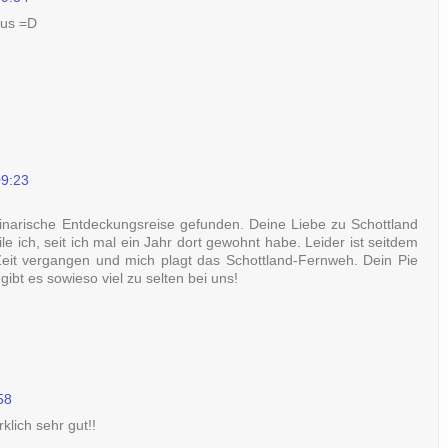
aus =D
09:23
linarische Entdeckungsreise gefunden. Deine Liebe zu Schottland
e ich, seit ich mal ein Jahr dort gewohnt habe. Leider ist seitdem
 Zeit vergangen und mich plagt das Schottland-Fernweh. Dein Pie
ibt es sowieso viel zu selten bei uns!
58
klich sehr gut!!