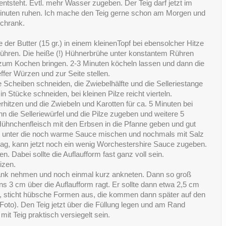
ntsteht. Evtl. mehr Wasser zugeben. Der Teig darf jetzt im
inuten ruhen. Ich mache den Teig gerne schon am Morgen und
schrank.
e der Butter (15 gr.) in einem kleinenTopf bei ebensolcher Hitze
ühren. Die heiße (!) Hühnerbrühe unter konstantem Rühren
 zum Kochen bringen. 2-3 Minuten köcheln lassen und dann die
ffer Würzen und zur Seite stellen.
 Scheiben schneiden, die Zwiebelhälfte und die Selleriestange
in Stücke schneiden, bei kleinen Pilze reicht vierteln.
erhitzen und die Zwiebeln und Karotten für ca. 5 Minuten bei
 die Selleriewürfel und die Pilze zugeben und weitere 5
Hühnchenfleisch mit den Erbsen in die Pfanne geben und gut
zt unter die noch warme Sauce mischen und nochmals mit Salz
g, kann jetzt noch ein wenig Worchestershire Sauce zugeben.
len. Dabei sollte die Auflaufform fast ganz voll sein.
izen.
ank nehmen und noch einmal kurz ankneten. Dann so groß
ns 3 cm über die Auflaufform ragt. Er sollte dann etwa 2,5 cm
at, sticht hübsche Formen aus, die kommen dann später auf den
Foto). Den Teig jetzt über die Füllung legen und am Rand
mit Teig praktisch versiegelt sein.