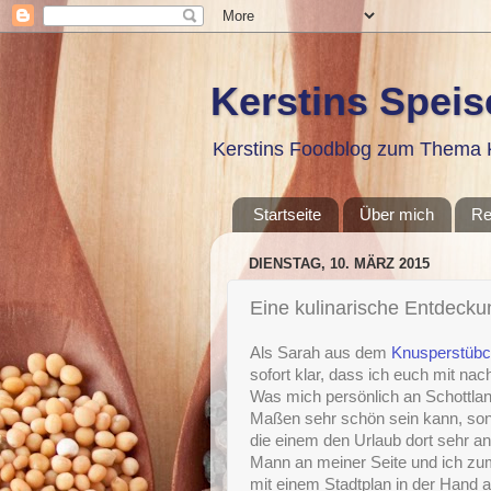
Kerstins Spei
Kerstins Foodblog zum Thema K
Startseite
Über mich
Re
DIENSTAG, 10. MÄRZ 2015
Eine kulinarische Entdecku
Als Sarah aus dem
Knusperstüb
sofort klar, dass ich euch mit n
Was mich persönlich an Schottland
Maßen sehr schön sein kann, sond
die einem den Urlaub dort sehr a
Mann an meiner Seite und ich zum
mit einem Stadtplan in der Hand a