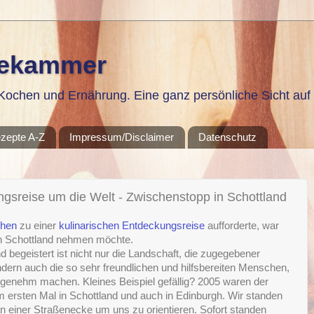
sekammer
ochen und Ernährung. Eine ganz persönliche Sicht auf 
zepte A-Z
Impressum/Disclaimer
Datenschutz
ngsreise um die Welt - Zwischenstopp in Schottland
chen
zu einer
kulinarischen Entdeckungsreise
aufforderte, war
ach Schottland nehmen möchte.
 begeistert ist nicht nur die Landschaft, die zugegebener
ern auch die so sehr freundlichen und hilfsbereiten Menschen,
ngenehm machen. Kleines Beispiel gefällig? 2005 waren der
 ersten Mal in Schottland und auch in Edinburgh. Wir standen
n einer Straßenecke um uns zu orientieren. Sofort standen