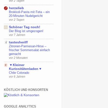
vor 2 Tagen
herzelieb
Brokkoli-Pasta mit Feta – ein
20-Minuten Nudelgericht
vor 2 Tagen
Schöner Tag noch!
Der Blog ist umgezogen!
vor 7 Jahren
tastesheriff
Zitronen-Parmesan-Hirse –
frischer Sommersalat einfach
gemacht
vor 2 Monaten
♥ Kleiner
Kuriositätenladen ♥
Chile Colorado
vor 6 Jahren
KÖSTLICH UND KONSORTEN
GOOGLE ANALYTICS