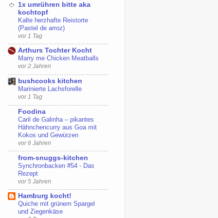
1x umrühren bitte aka
kochtopf
Kalte herzhafte Reistorte
(Pastel de arroz)
vor 1 Tag
Arthurs Tochter Kocht
Marry me Chicken Meatballs
vor 2 Jahren
bushcooks kitchen
Marinierte Lachsforelle
vor 1 Tag
Foodina
Caril de Galinha – pikantes
Hähnchencurry aus Goa mit
Kokos und Gewürzen
vor 6 Jahren
from-snuggs-kitchen
Synchronbacken #54 - Das
Rezept
vor 5 Jahren
Hamburg kocht!
Quiche mit grünem Spargel
und Ziegenkäse