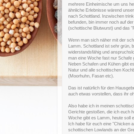
mehrere Einheimische um uns her
ähnliche Erlebnisse wärend unser
nach Schottland. Inzwischen trink
befunden, bin immer noch auf de
(schottische Blutwurst) und das "F
Wenn man sich näher mit der sch
Lamm. Schottland ist sehr grün, b
widerstandsfähig und anspruchslos
man eine Woche fast nur Schafe g
Neben Schafen und Kühen gibt es a
Natur und alle schottischen Koch
(Moorhuhn, Fasan etc).
Das ist natürlich für den Hausgeb
auch etwas vorstellen, dass ihr 
Also habe ich in meinen schottis
Gerichte gestoßen, die ich euch 
Woche gibt es Lamm, heute soll
Ich habe für euch eine "Chicken 
schottischen Lowlands an der Gre