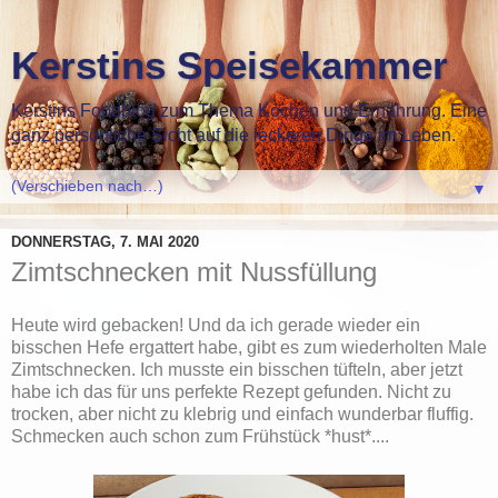
Kerstins Speisekammer
Kerstins Foodblog zum Thema Kochen und Ernährung. Eine
ganz persönliche Sicht auf die leckeren Dinge im Leben.
▼
DONNERSTAG, 7. MAI 2020
Zimtschnecken mit Nussfüllung
Heute wird gebacken! Und da ich gerade wieder ein
bisschen Hefe ergattert habe, gibt es zum wiederholten Male
Zimtschnecken. Ich musste ein bisschen tüfteln, aber jetzt
habe ich das für uns perfekte Rezept gefunden. Nicht zu
trocken, aber nicht zu klebrig und einfach wunderbar fluffig.
Schmecken auch schon zum Frühstück *hust*....