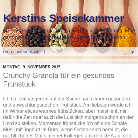
Kerstins Speisekammer
Kerstins Foodblog zum Thema Kochen und Ernährung. Eine
ganz persönliche Sicht auf die leckeren Dinge im Leben.
▼
MONTAG, 9. NOVEMBER 2015
Crunchy Granola für ein gesundes
Frühstück
Ich bin seit längerem auf der Suche nach einem gesunden
und abwechlungsreichen Frühstück. Am liebsten würde ich
im Winter etwas warmes frühstücken, aber meist fehlt mir
dafür die Zeit oder auch die Lust sich morgens schon an den
Herd zu stellen. Momentan frühstücke ich oft eine Schale
Müsli mit Joghurt im Büro, wenn Outlook sich bemüht, die
nächtlichen E-Mails meiner Kollegen aus den USA auf den