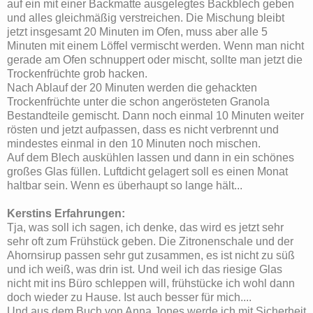
auf ein mit einer Backmatte ausgelegtes Backblech geben
und alles gleichmäßig verstreichen. Die Mischung bleibt
jetzt insgesamt 20 Minuten im Ofen, muss aber alle 5
Minuten mit einem Löffel vermischt werden. Wenn man nicht
gerade am Ofen schnuppert oder mischt, sollte man jetzt die
Trockenfrüchte grob hacken.
Nach Ablauf der 20 Minuten werden die gehackten
Trockenfrüchte unter die schon angerösteten Granola
Bestandteile gemischt. Dann noch einmal 10 Minuten weiter
rösten und jetzt aufpassen, dass es nicht verbrennt und
mindestes einmal in den 10 Minuten noch mischen.
Auf dem Blech auskühlen lassen und dann in ein schönes
großes Glas füllen. Luftdicht gelagert soll es einen Monat
haltbar sein. Wenn es überhaupt so lange hält...
Kerstins Erfahrungen:
Tja, was soll ich sagen, ich denke, das wird es jetzt sehr
sehr oft zum Frühstück geben. Die Zitronenschale und der
Ahornsirup passen sehr gut zusammen, es ist nicht zu süß
und ich weiß, was drin ist. Und weil ich das riesige Glas
nicht mit ins Büro schleppen will, frühstücke ich wohl dann
doch wieder zu Hause. Ist auch besser für mich....
Und aus dem Buch von Anna Jones werde ich mit Sicherheit