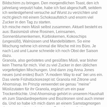
Bildschirm zu bringen. Den morgendlichen Toast, den ich
jahrelang verputzt habe, habe ich fast abgeschafft, seitdem
ich weitestgehend versuche auf Wurst zu verzichten und
nicht gleich mit einem Schokoaufstrich und enorm viel
Zucker in den Tag zu starten.
Ich mische mein Müsli selbst zusammen. Aktuell besteht es
aus: Basismüsli ohne Rosinen, Leinsamen,
Sonnenblumenkernen, Kürbiskernen, Kokoschips
(ungesüßt), Walnüssen und Mandelblättern. So eine
Mischung nehme ich einmal die Woche mit ins Büro. Je
nach Lust und Laune schneide ich noch Obst der Saison
dazu.
Granola, also geröstetes und gesüßtes Müsli, war bisher
kein Thema für mich. Viel zu viel Zucker in den üblichen
vorgefertigten Mischungen. Und dann zog Anna Jones
neues (und erstes) Buch "A modern Way to eat" bei uns ein.
Das vierte Frühstücksrezept ist: Granola mit Zitrone und
Ahornsirup. Im Prinzip verwendet sie genau "meine"
Müslizutaten für ihr Granola, ergänzt um ein paar
Trockenfrüchte. Und Ahornsirup gehört in unserem Haushalt
eh zum Standardrepertoire und Biozitronen sind auch immer
da. Und so habe ich mich dann an einem Samstagmorgen